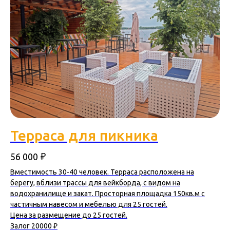
Терраса для пикника
₽
56 000
Вместимость 30-40 человек. Терраса расположена на
берегу, вблизи трассы для вейкборда, с видом на
водохранилище и закат. Просторная площадка 150кв.м с
частичным навесом и мебелью для 25 гостей.
Цена за размещение до 25 гостей.
Залог 20000 ₽