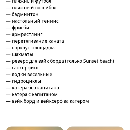
— пляжный футбол
— пляжный волейбол
— бадминтон
— настольный теннис
— фрисби
— армрестлинг
— перетягивание каната
— воркаут площадка
— шахматы
— реверс для вэйк борда (только Sunset beach)
— сапсерфинг
— лодки весельные
— гидроциклы
— катера без капитана
— катера с капитаном
— вэйк борд и вейксерф за катером