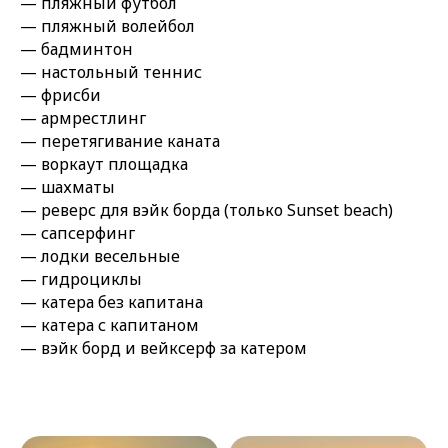
— пляжный футбол
— пляжный волейбол
— бадминтон
— настольный теннис
— фрисби
— армрестлинг
— перетягивание каната
— воркаут площадка
— шахматы
— реверс для вэйк борда (только Sunset beach)
— сапсерфинг
— лодки весельные
— гидроциклы
— катера без капитана
— катера с капитаном
— вэйк борд и вейксерф за катером