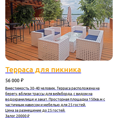
Терраса для пикника
₽
56 000
Вместимость 30-40 человек. Терраса расположена на
берегу, вблизи трассы для вейкборда, с видом на
водохранилище и закат. Просторная площадка 150кв.м с
частичным навесом и мебелью для 25 гостей.
Цена за размещение до 25 гостей.
Залог 20000 ₽