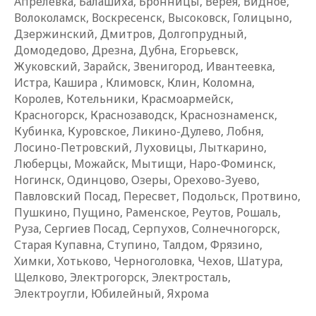
Апрелевка, Балашиха, Бронницы, Верея, Видное,
Волоколамск, Воскресенск, Высоковск, Голицыно,
Дзержинский, Дмитров, Долгопрудный,
Домодедово, Дрезна, Дубна, Егорьевск,
Жуковский, Зарайск, Звенигород, Ивантеевка,
Истра, Кашира , Климовск, Клин, Коломна,
Королев, Котельники, Красмоармейск,
Красногорск, Краснозаводск, Краснознаменск,
Кубинка, Куровское, Ликино-Дулево, Лобня,
Лосино-Петровский, Луховицы, Лыткарино,
Люберцы, Можайск, Мытищи, Наро-Фоминск,
Ногинск, Одинцово, Озеры, Орехово-Зуево,
Павловский Посад, Пересвет, Подольск, Протвино,
Пушкино, Пущино, Раменское, Реутов, Рошаль,
Руза, Сергиев Посад, Серпухов, Солнечногорск,
Старая Купавна, Ступино, Талдом, Фрязино,
Химки, Хотьково, Черноголовка, Чехов, Шатура,
Щелково, Электрогорск, Электросталь,
Электроугли, Юбилейный, Яхрома