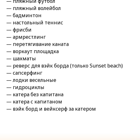
— пляжный футбол
— пляжный волейбол
— бадминтон
— настольный теннис
— фрисби
— армрестлинг
— перетягивание каната
— воркаут площадка
— шахматы
— реверс для вэйк борда (только Sunset beach)
— сапсерфинг
— лодки весельные
— гидроциклы
— катера без капитана
— катера с капитаном
— вэйк борд и вейксерф за катером