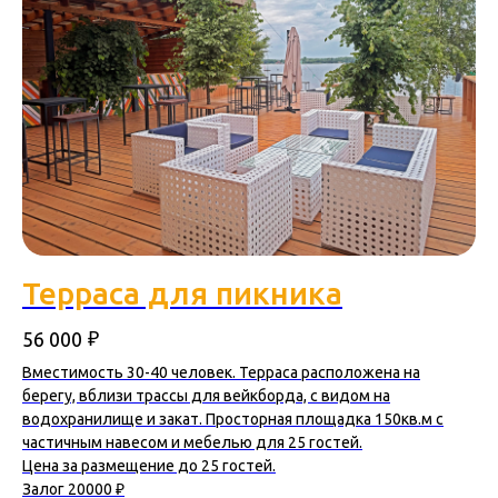
Терраса для пикника
₽
56 000
Вместимость 30-40 человек. Терраса расположена на
берегу, вблизи трассы для вейкборда, с видом на
водохранилище и закат. Просторная площадка 150кв.м с
частичным навесом и мебелью для 25 гостей.
Цена за размещение до 25 гостей.
Залог 20000 ₽