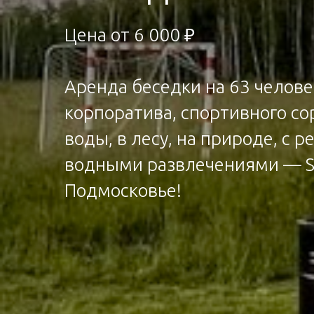
Цена от 6 000 ₽
Аренда беседки на 63 челов
корпоратива, спортивного со
воды, в лесу, на природе, с 
водными развлечениями — S
Подмосковье!