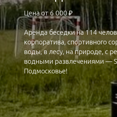
Цена от 6 000 ₽
Аренда беседки на 114 чело
корпоратива, спортивного со
воды, в лесу, на природе, с 
водными развлечениями — S
Подмосковье!