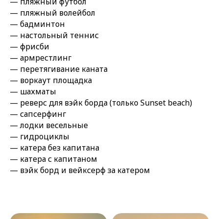
— пляжный футбол
— пляжный волейбол
— бадминтон
— настольный теннис
— фрисби
— армрестлинг
— перетягивание каната
— воркаут площадка
— шахматы
— реверс для вэйк борда (только Sunset beach)
— сапсерфинг
— лодки весельные
— гидроциклы
— катера без капитана
— катера с капитаном
— вэйк борд и вейксерф за катером