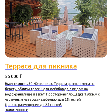
Терраса для пикника
₽
56 000
Вместимость 30-40 человек. Терраса расположена на
берегу, вблизи трассы для вейкборда, с видом на
водохранилище и закат. Просторная площадка 150кв.м с
частичным навесом и мебелью для 25 гостей.
Цена за размещение до 25 гостей.
Залог 20000 ₽