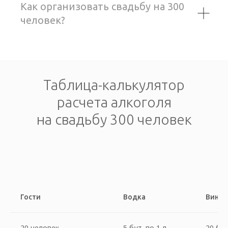
Как организовать свадьбу на 300
человек?
Таблица-калькулятор
расчета алкоголя
на свадьбу 300 человек
Гости
Водка
Вино
20 человек
5 бут. по 1 л
20 бут