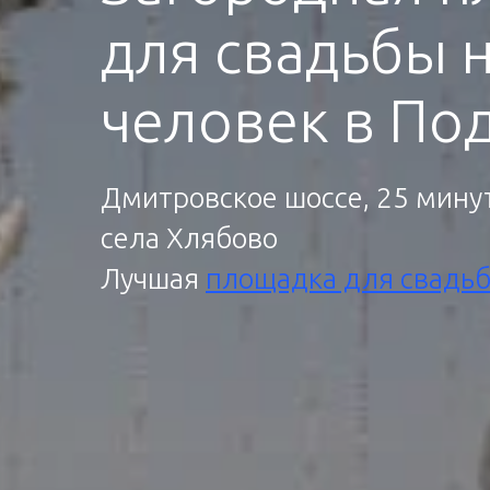
для свадьбы н
человек в По
Дмитровское шоссе, 25 минут
села Хлябово
Лучшая
площадка для свадь