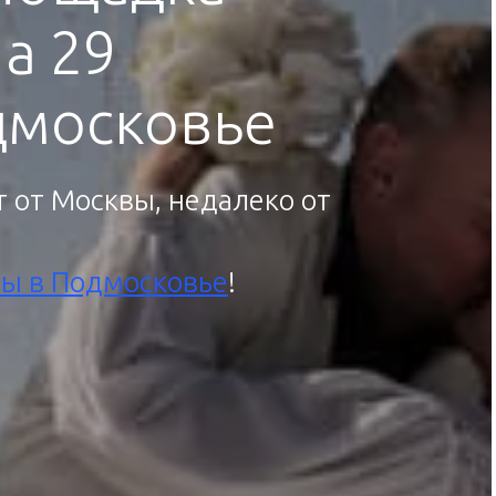
а 29
дмосковье
 от Москвы, недалеко от
бы в Подмосковье
!