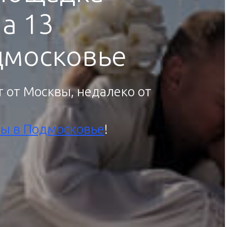
а 13
дмосковье
 от Москвы, недалеко от
бы в Подмосковье
!