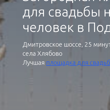
для свадьбы н
человек в По
Дмитровское шоссе, 25 минут
села Хлябово
Лучшая
площадка для свадь