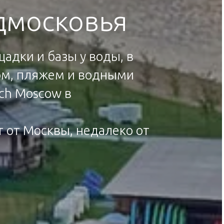
дмосковья
адки и базы у воды, в
ном, пляжем и водными
ch Moscow в
 от Москвы, недалеко от