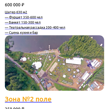
₽
600 000
Шатер 630 м2
— Фуршет 350-600 чел
— Банкет 150-300 чел
— Театральная рассадка 200-400 чел
— Сцена, кухня и бар
Зона №2 поле
₽
250 000