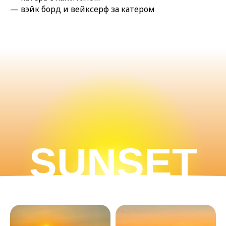
— вэйк борд и вейксерф за катером
SUNSET