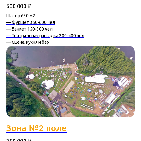
₽
600 000
Шатер 630 м2
— Фуршет 350-600 чел
— Банкет 150-300 чел
— Театральная рассадка 200-400 чел
— Сцена, кухня и бар
Зона №2 поле
₽
250 000